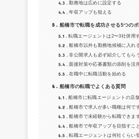
4.3
勤務地は広めに設定する
4.4
年収アップも狙える
5
船橋市で転職を成功させる5つの
5.1
転職エージェントは2〜3社併用
5.2
船橋市以外も勤務地候補に入れ
5.3
非公開求人も必ず紹介してもら
5.4
面接対策や応募書類の添削を活
5.5
在職中に転職活動を始める
6
船橋市の転職でよくある質問
6.1
船橋市に転職エージェントの店
6.2
船橋市で求人が多い職種は何で
6.3
船橋市で未経験から転職できま
6.4
船橋市で年収アップを目指すこ
6.5
転職エージェントは何社くらい