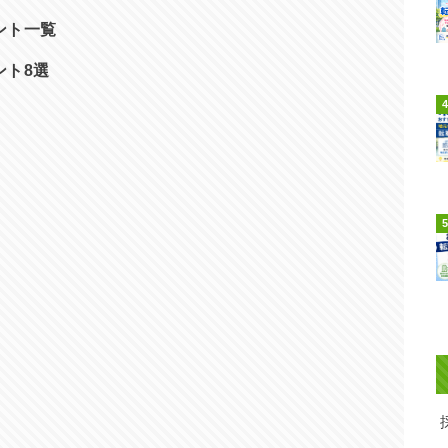
ント一覧
ント8選